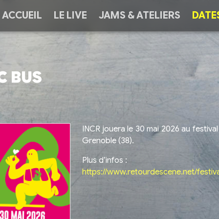
ACCUEIL
LE LIVE
JAMS & ATELIERS
DATE
C BUS
INCR jouera le 30 mai 2026 au festiva
Grenoble (38).
Plus d’infos :
https://www.retourdescene.net/festiv