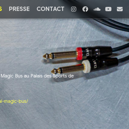
S
PRESSE
CONTACT
l Magic Bus au Palais des Sports de
al-magic-bus/