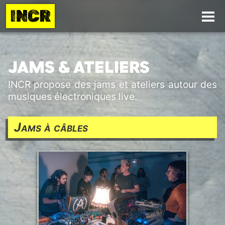
INCR
JAMS & ATELIERS
INCR propose des jams et ateliers autour des
musiques électroniques live.
Jams à câbles