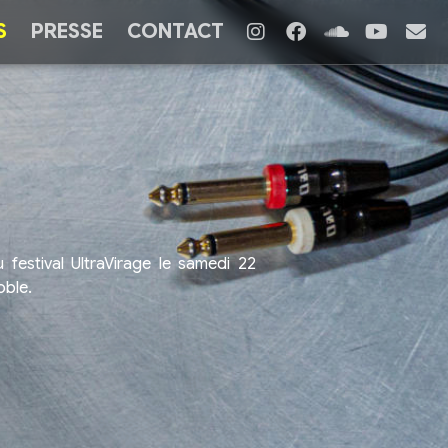
S
PRESSE
CONTACT
festival UltraVirage le samedi 22
oble.