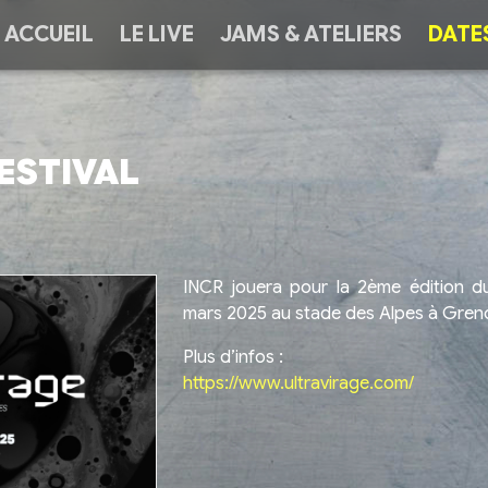
ACCUEIL
LE LIVE
JAMS & ATELIERS
DATE
ESTIVAL
INCR jouera pour la 2ème édition du 
mars 2025 au stade des Alpes à Gren
Plus d’infos :
https://www.ultravirage.com/