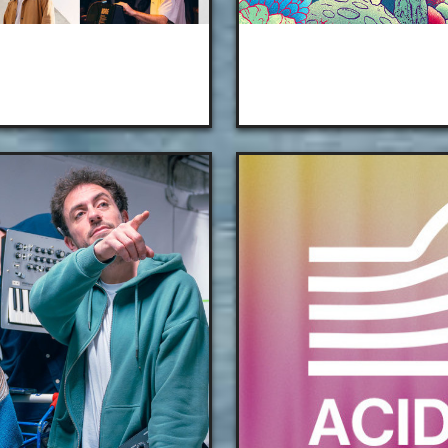
que
F