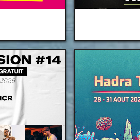
 Bus
Préam